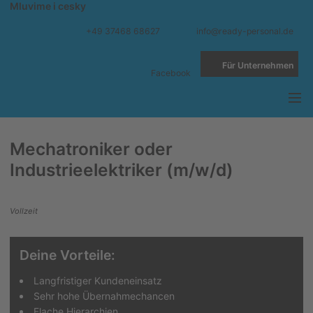
Mluvime i cesky
+49 37468 68627
info@ready-personal.de
Für Unternehmen
Facebook
Mechatroniker oder
Industrieelektriker (m/w/d)
Vollzeit
Deine Vorteile:
Langfristiger Kundeneinsatz
Sehr hohe Übernahmechancen
Flache Hierarchien