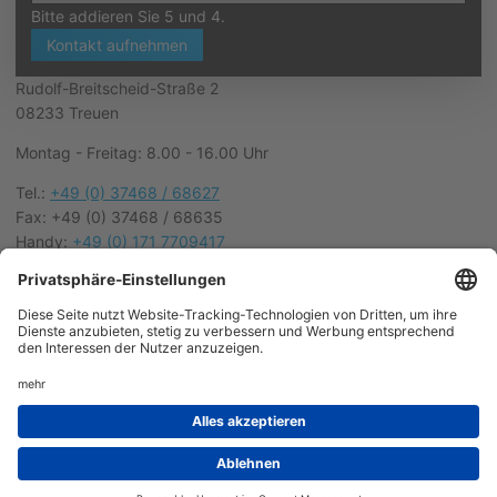
Bitte addieren Sie 5 und 4.
Kontakt aufnehmen
Rudolf-Breitscheid-Straße 2
08233 Treuen
Montag - Freitag: 8.00 - 16.00 Uhr
Tel.:
+49 (0) 37468 / 68627
Fax: +49 (0) 37468 / 68635
Handy:
+49 (0) 171 7709417
WhatsApp:
+49 (0) 170 4125582
E-Mail:
info@ready-personal.de
AGB
Impressum
DL-InfoV
Datenschutz
Formular für Hinweisgeber
Barrierefreiheitserklärung
© 2026 READY Dienstleistungsgesellschaft